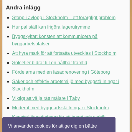
Andra inlägg
Stopp i avlopp i Stockholm – ett förargligt problem
Hur pallställ kan frigöra lagerutrymme
Byggskyltar: konsten att kommunicera på
byggarbetsplatser
Att hyra mark för att fortsätta utvecklas i Stockholm
Solceller bidrar till en hållbar framtid
Fördelarna med en fasadrenovering i Göteborg
Säker och effektiv arbetsmiljö med byggställningar i
Stockholm
Viktigt att välja rätt målare i Täby
Modernt med byggnadsställningar i Stockholm
Konstruktionsritningar för ett tryggt och stabilt
byggande
Vi använder cookies för att ge dig en bättre