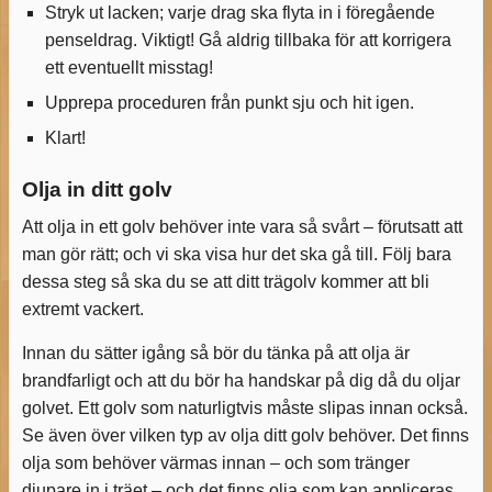
Stryk ut lacken; varje drag ska flyta in i föregående
penseldrag. Viktigt! Gå aldrig tillbaka för att korrigera
ett eventuellt misstag!
Upprepa proceduren från punkt sju och hit igen.
Klart!
Olja in ditt golv
Att olja in ett golv behöver inte vara så svårt – förutsatt att
man gör rätt; och vi ska visa hur det ska gå till. Följ bara
dessa steg så ska du se att ditt trägolv kommer att bli
extremt vackert.
Innan du sätter igång så bör du tänka på att olja är
brandfarligt och att du bör ha handskar på dig då du oljar
golvet. Ett golv som naturligtvis måste slipas innan också.
Se även över vilken typ av olja ditt golv behöver. Det finns
olja som behöver värmas innan – och som tränger
djupare in i träet – och det finns olja som kan appliceras