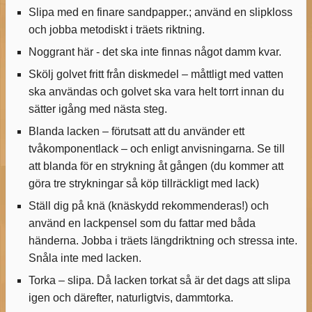
Slipa med en finare sandpapper.; använd en slipkloss
och jobba metodiskt i träets riktning.
Noggrant här - det ska inte finnas något damm kvar.
Skölj golvet fritt från diskmedel – måttligt med vatten
ska användas och golvet ska vara helt torrt innan du
sätter igång med nästa steg.
Blanda lacken – förutsatt att du använder ett
tvåkomponentlack – och enligt anvisningarna. Se till
att blanda för en strykning åt gången (du kommer att
göra tre strykningar så köp tillräckligt med lack)
Ställ dig på knä (knäskydd rekommenderas!) och
använd en lackpensel som du fattar med båda
händerna. Jobba i träets längdriktning och stressa inte.
Snåla inte med lacken.
Torka – slipa. Då lacken torkat så är det dags att slipa
igen och därefter, naturligtvis, dammtorka.