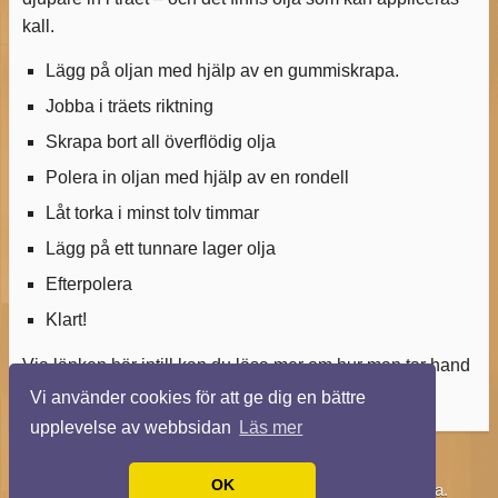
kall.
Lägg på oljan med hjälp av en gummiskrapa.
Jobba i träets riktning
Skrapa bort all överflödig olja
Polera in oljan med hjälp av en rondell
Låt torka i minst tolv timmar
Lägg på ett tunnare lager olja
Efterpolera
Klart!
Via länken här intill kan du läsa mer om hur man tar hand
om sitt golv på bästa vis, inklusive
golvslipning
.
Vi använder cookies för att ge dig en bättre
upplevelse av webbsidan
Läs mer
OK
© 2026 Läggaplastmatta.se. Alla rättigheter förbehållna.