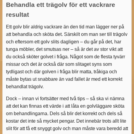
Behandla ett trägolv för ett vackrare
resultat
Ett golv blir aldrig vackrare än den tid man lägger ner på
att behandla och sköta det. Särskilt om man ser till trägolv
och eftersom ett golv slits dagligen – du går på det, har
tunga möbler, det smutsas ner – så är det av stor vikt att
du också sköter golvet i fråga. Något som de flesta tyvärr
missar och det är också där som slitaget syns som
tydligast och där golven i fråga blir matta, tråkiga och
måste bytas ut snabbare än vad fallet är med ett korrekt
behandlat trägolv.
Dock – innan vi fortsätter med två tips – så ska vi nämna
att det kan finnas ett värde i att låta en golvläggare sköta
om behandlingarna. Dels så blir det korrekt och dels så
kostar det inte så mycket pengar. Det innebär trots allt lite
slit för att få ett snyggt golv och man måste vara beredd att