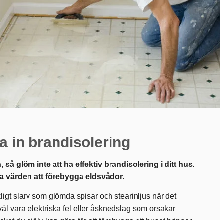
ta in brandisolering
 så glöm inte att ha effektiv brandisolering i ditt hus.
la värden att förebygga eldsvådor.
gt slarv som glömda spisar och stearinljus när det
aväl vara elektriska fel eller åsknedslag som orsakar