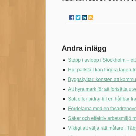
Andra inlägg
Stopp i avlopp i Stockholm – ett
Hur pallställ kan frigöra lageru
Byggskyltar: konsten att kommu
Att hyra mark för att fortsätta u
Solceller bidrar till en hållbar fr
Fördelarna med en fasadrenove
Säker och effektiv arbetsmiljö 
Viktigt att välja rätt målare i Täb