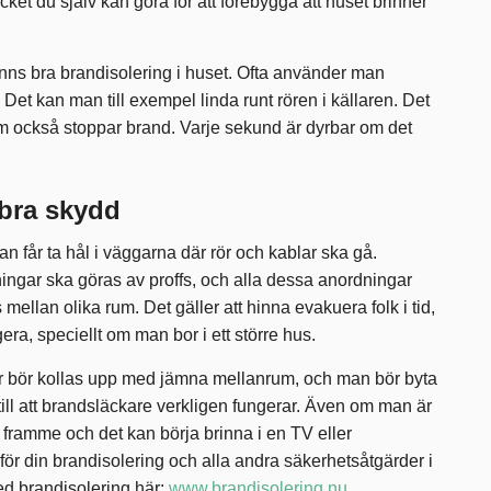
cket du själv kan göra för att förebygga att huset brinner
et finns bra brandisolering i huset. Ofta använder man
 Det kan man till exempel linda runt rören i källaren. Det
om också stoppar brand. Varje sekund är dyrbar om det
 bra skydd
an får ta hål i väggarna där rör och kablar ska gå.
ngar ska göras av proffs, och alla dessa anordningar
s mellan olika rum. Det gäller att hinna evakuera folk i tid,
ra, speciellt om man bor i ett större hus.
 bör kollas upp med jämna mellanrum, och man bör byta
ill att brandsläckare verkligen fungerar. Även om man är
a framme och det kan börja brinna i en TV eller
 för din brandisolering och alla andra säkerhetsåtgärder i
ed brandisolering här:
www.brandisolering.nu