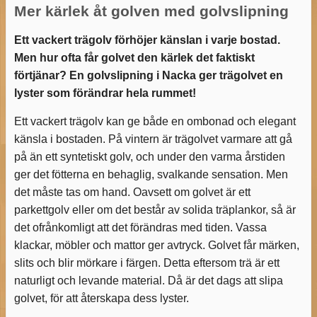
Mer kärlek åt golven med golvslipning
Ett vackert trägolv förhöjer känslan i varje bostad.
Men hur ofta får golvet den kärlek det faktiskt
förtjänar? En golvslipning i Nacka ger trägolvet en
lyster som förändrar hela rummet!
Ett vackert trägolv kan ge både en ombonad och elegant
känsla i bostaden. På vintern är trägolvet varmare att gå
på än ett syntetiskt golv, och under den varma årstiden
ger det fötterna en behaglig, svalkande sensation. Men
det måste tas om hand. Oavsett om golvet är ett
parkettgolv eller om det består av solida träplankor, så är
det ofrånkomligt att det förändras med tiden. Vassa
klackar, möbler och mattor ger avtryck. Golvet får märken,
slits och blir mörkare i färgen. Detta eftersom trä är ett
naturligt och levande material. Då är det dags att slipa
golvet, för att återskapa dess lyster.