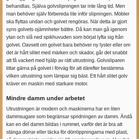
behandlas. Själva golvslipningen tar inte lång tid. Men
man behöver själv förbereda lite inför slipningen. Möbler
ska flyttas undan och golvet rengöras. När detta är gjort
syns golvets ojämnheter bättre. Då kan man gå igenom
ytan och slå ned spikhuvuden som börjat lyfta sig från
golvet. Oavsett om golvet bara behöver ny lyster eller om
det är hårt slitet med märken och skador, går det snabbt
att få vackert med hjälp av rätt utrustning. Golvsliparen
tittar gärna på golvet i förväg för att därefter bestämma
vilken utrustning som lämpar sig bäst. Ett hårt slitet golv
kräver en maskin med starkare motor.
Mindre damm under arbetet
Utrustningen är modern och maskinerna har en liten
dammsugare som begränsar spridningen av damm. Ändå
kan en del damm bildas i rummet, varför det är bra att
stänga dörrar eller täcka för dörröppningarna med plast,