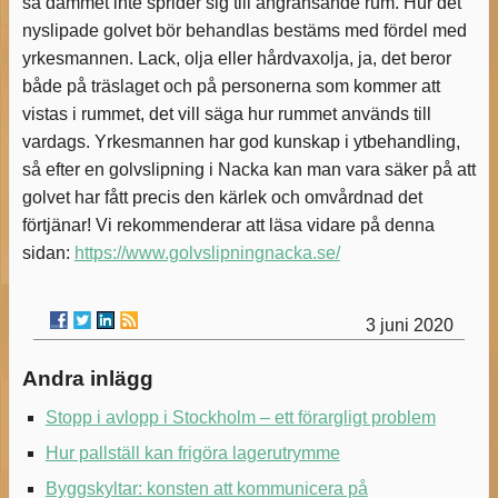
så dammet inte sprider sig till angränsande rum. Hur det
nyslipade golvet bör behandlas bestäms med fördel med
yrkesmannen. Lack, olja eller hårdvaxolja, ja, det beror
både på träslaget och på personerna som kommer att
vistas i rummet, det vill säga hur rummet används till
vardags. Yrkesmannen har god kunskap i ytbehandling,
så efter en golvslipning i Nacka kan man vara säker på att
golvet har fått precis den kärlek och omvårdnad det
förtjänar! Vi rekommenderar att läsa vidare på denna
sidan:
https://www.golvslipningnacka.se/
3 juni 2020
Andra inlägg
Stopp i avlopp i Stockholm – ett förargligt problem
Hur pallställ kan frigöra lagerutrymme
Byggskyltar: konsten att kommunicera på