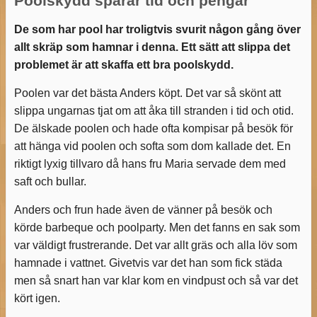
Poolskydd sparar tid och pengar
De som har pool har troligtvis svurit någon gång över
allt skräp som hamnar i denna. Ett sätt att slippa det
problemet är att skaffa ett bra poolskydd.
Poolen var det bästa Anders köpt. Det var så skönt att
slippa ungarnas tjat om att åka till stranden i tid och otid.
De älskade poolen och hade ofta kompisar på besök för
att hänga vid poolen och softa som dom kallade det. En
riktigt lyxig tillvaro då hans fru Maria servade dem med
saft och bullar.
Anders och frun hade även de vänner på besök och
körde barbeque och poolparty. Men det fanns en sak som
var väldigt frustrerande. Det var allt gräs och alla löv som
hamnade i vattnet. Givetvis var det han som fick städa
men så snart han var klar kom en vindpust och så var det
kört igen.