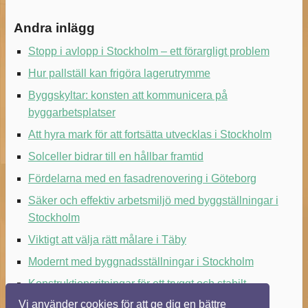
Andra inlägg
Stopp i avlopp i Stockholm – ett förargligt problem
Hur pallställ kan frigöra lagerutrymme
Byggskyltar: konsten att kommunicera på
byggarbetsplatser
Att hyra mark för att fortsätta utvecklas i Stockholm
Solceller bidrar till en hållbar framtid
Fördelarna med en fasadrenovering i Göteborg
Säker och effektiv arbetsmiljö med byggställningar i
Stockholm
Viktigt att välja rätt målare i Täby
Modernt med byggnadsställningar i Stockholm
Konstruktionsritningar för ett tryggt och stabilt
byggande
Vi använder cookies för att ge dig en bättre