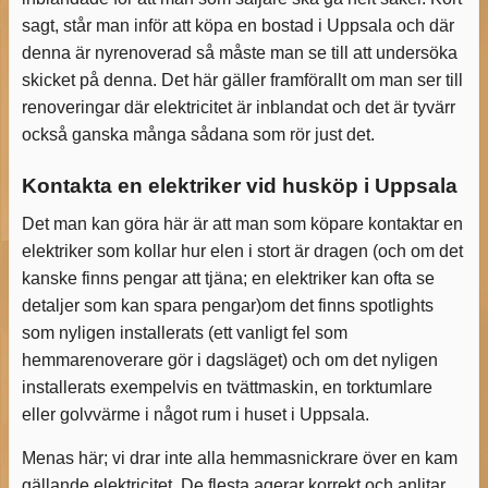
sagt, står man inför att köpa en bostad i Uppsala och där
denna är nyrenoverad så måste man se till att undersöka
skicket på denna. Det här gäller framförallt om man ser till
renoveringar där elektricitet är inblandat och det är tyvärr
också ganska många sådana som rör just det.
Kontakta en elektriker vid husköp i Uppsala
Det man kan göra här är att man som köpare kontaktar en
elektriker som kollar hur elen i stort är dragen (och om det
kanske finns pengar att tjäna; en elektriker kan ofta se
detaljer som kan spara pengar)om det finns spotlights
som nyligen installerats (ett vanligt fel som
hemmarenoverare gör i dagsläget) och om det nyligen
installerats exempelvis en tvättmaskin, en torktumlare
eller golvvärme i något rum i huset i Uppsala.
Menas här; vi drar inte alla hemmasnickrare över en kam
gällande elektricitet. De flesta agerar korrekt och anlitar