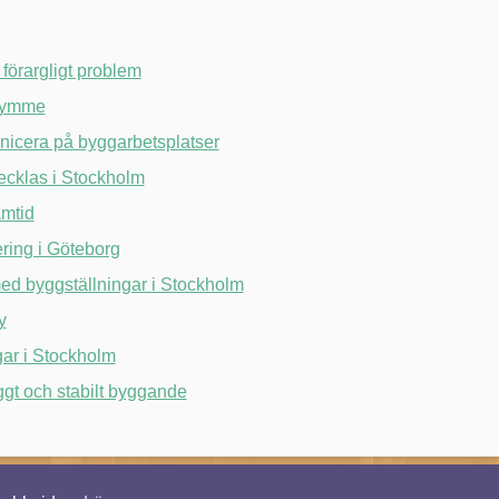
 förargligt problem
trymme
nicera på byggarbetsplatser
tvecklas i Stockholm
amtid
ring i Göteborg
med byggställningar i Stockholm
y
ar i Stockholm
yggt och stabilt byggande