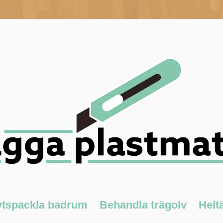
ytspackla badrum
Behandla trägolv
Helt