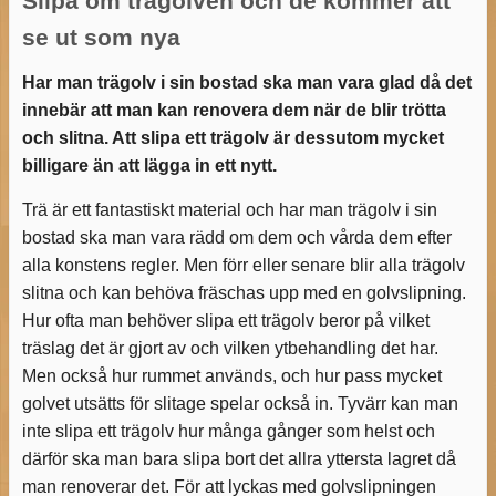
Slipa om trägolven och de kommer att
se ut som nya
Har man trägolv i sin bostad ska man vara glad då det
innebär att man kan renovera dem när de blir trötta
och slitna. Att slipa ett trägolv är dessutom mycket
billigare än att lägga in ett nytt.
Trä är ett fantastiskt material och har man trägolv i sin
bostad ska man vara rädd om dem och vårda dem efter
alla konstens regler. Men förr eller senare blir alla trägolv
slitna och kan behöva fräschas upp med en golvslipning.
Hur ofta man behöver slipa ett trägolv beror på vilket
träslag det är gjort av och vilken ytbehandling det har.
Men också hur rummet används, och hur pass mycket
golvet utsätts för slitage spelar också in. Tyvärr kan man
inte slipa ett trägolv hur många gånger som helst och
därför ska man bara slipa bort det allra yttersta lagret då
man renoverar det. För att lyckas med golvslipningen