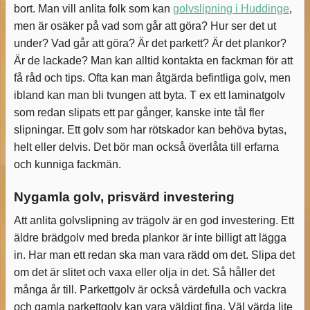
bort. Man vill anlita folk som kan
golvslipning i Huddinge
,
men är osäker på vad som går att göra? Hur ser det ut
under? Vad går att göra? Är det parkett? Är det plankor?
Är de lackade? Man kan alltid kontakta en fackman för att
få råd och tips. Ofta kan man åtgärda befintliga golv, men
ibland kan man bli tvungen att byta. T ex ett laminatgolv
som redan slipats ett par gånger, kanske inte tål fler
slipningar. Ett golv som har rötskador kan behöva bytas,
helt eller delvis. Det bör man också överlåta till erfarna
och kunniga fackmän.
Nygamla golv, prisvärd investering
Att anlita golvslipning av trägolv är en god investering. Ett
äldre brädgolv med breda plankor är inte billigt att lägga
in. Har man ett redan ska man vara rädd om det. Slipa det
om det är slitet och vaxa eller olja in det. Så håller det
många år till. Parkettgolv är också värdefulla och vackra
och gamla parkettgolv kan vara väldigt fina. Väl värda lite