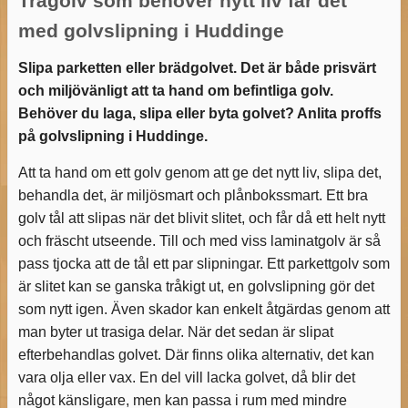
Trägolv som behöver nytt liv får det
med golvslipning i Huddinge
Slipa parketten eller brädgolvet. Det är både prisvärt
och miljövänligt att ta hand om befintliga golv.
Behöver du laga, slipa eller byta golvet? Anlita proffs
på golvslipning i Huddinge.
Att ta hand om ett golv genom att ge det nytt liv, slipa det,
behandla det, är miljösmart och plånbokssmart. Ett bra
golv tål att slipas när det blivit slitet, och får då ett helt nytt
och fräscht utseende. Till och med viss laminatgolv är så
pass tjocka att de tål ett par slipningar. Ett parkettgolv som
är slitet kan se ganska tråkigt ut, en golvslipning gör det
som nytt igen. Även skador kan enkelt åtgärdas genom att
man byter ut trasiga delar. När det sedan är slipat
efterbehandlas golvet. Där finns olika alternativ, det kan
vara olja eller vax. En del vill lacka golvet, då blir det
något känsligare, men kan passa i rum med mindre