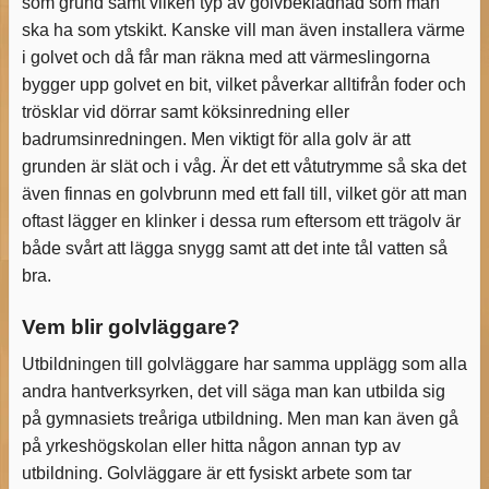
som grund samt vilken typ av golvbeklädnad som man
ska ha som ytskikt. Kanske vill man även installera värme
i golvet och då får man räkna med att värmeslingorna
bygger upp golvet en bit, vilket påverkar alltifrån foder och
trösklar vid dörrar samt köksinredning eller
badrumsinredningen. Men viktigt för alla golv är att
grunden är slät och i våg. Är det ett våtutrymme så ska det
även finnas en golvbrunn med ett fall till, vilket gör att man
oftast lägger en klinker i dessa rum eftersom ett trägolv är
både svårt att lägga snygg samt att det inte tål vatten så
bra.
Vem blir golvläggare?
Utbildningen till golvläggare har samma upplägg som alla
andra hantverksyrken, det vill säga man kan utbilda sig
på gymnasiets treåriga utbildning. Men man kan även gå
på yrkeshögskolan eller hitta någon annan typ av
utbildning. Golvläggare är ett fysiskt arbete som tar