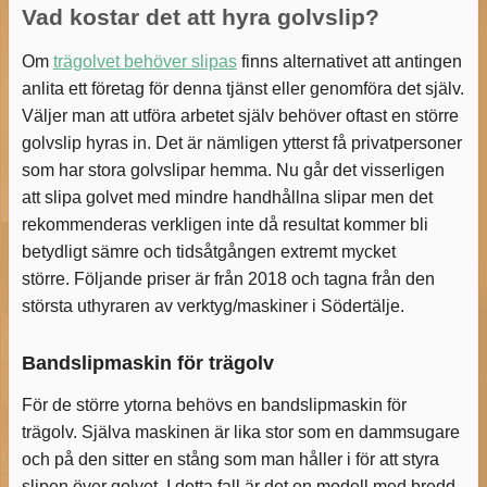
Vad kostar det att hyra golvslip?
Om
trägolvet behöver slipas
finns alternativet att antingen
anlita ett företag för denna tjänst eller genomföra det själv.
Väljer man att utföra arbetet själv behöver oftast en större
golvslip hyras in. Det är nämligen ytterst få privatpersoner
som har stora golvslipar hemma. Nu går det visserligen
att slipa golvet med mindre handhållna slipar men det
rekommenderas verkligen inte då resultat kommer bli
betydligt sämre och tidsåtgången extremt mycket
större. Följande priser är från 2018 och tagna från den
största uthyraren av verktyg/maskiner i Södertälje.
Bandslipmaskin för trägolv
För de större ytorna behövs en bandslipmaskin för
trägolv. Själva maskinen är lika stor som en dammsugare
och på den sitter en stång som man håller i för att styra
slipen över golvet. I detta fall är det en modell med bredd