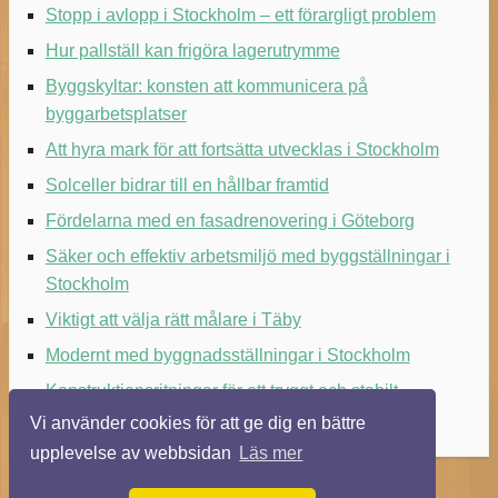
Stopp i avlopp i Stockholm – ett förargligt problem
Hur pallställ kan frigöra lagerutrymme
Byggskyltar: konsten att kommunicera på
byggarbetsplatser
Att hyra mark för att fortsätta utvecklas i Stockholm
Solceller bidrar till en hållbar framtid
Fördelarna med en fasadrenovering i Göteborg
Säker och effektiv arbetsmiljö med byggställningar i
Stockholm
Viktigt att välja rätt målare i Täby
Modernt med byggnadsställningar i Stockholm
Konstruktionsritningar för ett tryggt och stabilt
byggande
Vi använder cookies för att ge dig en bättre
upplevelse av webbsidan
Läs mer