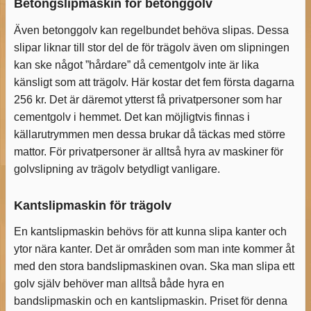
Betongslipmaskin för betonggolv
Även betonggolv kan regelbundet behöva slipas. Dessa
slipar liknar till stor del de för trägolv även om slipningen
kan ske något ”hårdare” då cementgolv inte är lika
känsligt som att trägolv. Här kostar det fem första dagarna
256 kr. Det är däremot ytterst få privatpersoner som har
cementgolv i hemmet. Det kan möjligtvis finnas i
källarutrymmen men dessa brukar då täckas med större
mattor. För privatpersoner är alltså hyra av maskiner för
golvslipning av trägolv betydligt vanligare.
Kantslipmaskin för trägolv
En kantslipmaskin behövs för att kunna slipa kanter och
ytor nära kanter. Det är områden som man inte kommer åt
med den stora bandslipmaskinen ovan. Ska man slipa ett
golv själv behöver man alltså både hyra en
bandslipmaskin och en kantslipmaskin. Priset för denna